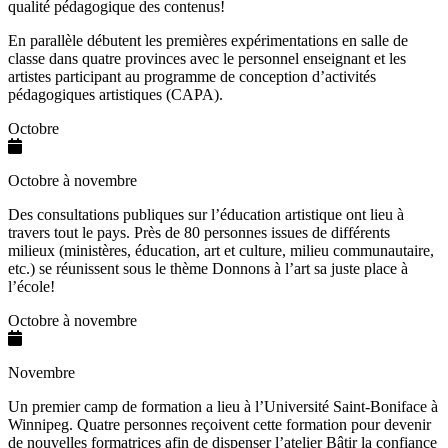
qualité pédagogique des contenus!
En parallèle débutent les premières expérimentations en salle de
classe dans quatre provinces avec le personnel enseignant et les
artistes participant au programme de conception d’activités
pédagogiques artistiques (CAPA).
Octobre
Octobre à novembre
Des consultations publiques sur l’éducation artistique ont lieu à
travers tout le pays. Près de 80
p
ersonnes
issues
de différents
milieux (
minist
ères
, éducation, art et cultur
e
, milieu communautaire,
etc.) se réunissent sous le thème
Donnons à l’art
sa
juste
place à
l’école!
Octobre à novembre
Novembre
Un
premier camp
de formation
a lieu
à
l
’
U
niversité Saint-Boniface
à
Winnipeg
.
Quatre personnes
reçoivent cette
formation pour devenir
de nouvelles formatrices afin de dispenser l’atelier
Bâtir la confiance