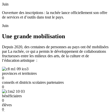
Juin
Ouverture
des
inscriptions
:
l
a
ruché
e
lance
officiellement
son
offre
de
serv
i
ces
et
d’outils
dans tout le pays.
Juin
Une grande
mobilisation
Depuis 2020, des centaines de personnes au pays ont été mobilisées
par La ruchée, ce qui a permis le développement de collaborations
fructueuses entre les milieux des arts, de la culture et de
l’éducation artistique
:
provinces et territoires
0
conseils et districts scolaires partenaires
0
bénéficiaires
0
élèves
0