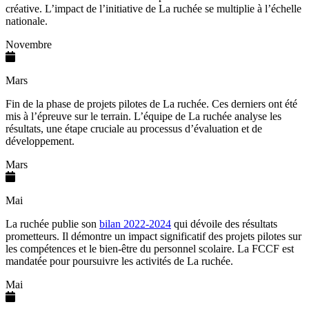
créative
.
L’impact de l’initiative de La ruchée se multiplie à l’échelle
nationale.
Novembre
Mars
Fin de la phase
de projets pilotes
de La ruchée.
Ces
dern
iers
ont été
mis à l’épreuve
sur le terrain. L’équipe
de La ruchée
analyse
l
es
résultats
, une étape cruciale au processus d’évaluation et de
développement.
Mars
Mai
La ruchée publie son
bilan 2022-2024
qui dévoile d
es résultats
prometteur
s
. Il
démontre
un impact significatif
des projets pilotes
sur
les compétences et le bien-être du
personnel
scolaire.
La FCCF est
mandatée pour poursuivre les activités de La ruchée
.
Mai