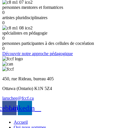
personnes mentores et formatrices
0
artistes pluridisciplinaires
0
spécialistes en pédagogie
0
personnes participantes à des cellules de cocréation
0
Découvrir notre approche pédagogique
450, rue Rideau, bureau 405
Ottawa (Ontario) K1N 5Z4
laruchee@fccf.ca
cebook
Linkedin
Accueil
Qui nous sommes