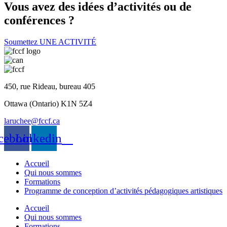
Vous avez des idées d’activités ou de
conférences ?
Soumettez UNE ACTIVITÉ
450, rue Rideau, bureau 405
Ottawa (Ontario) K1N 5Z4
laruchee@fccf.ca
cebook
Linkedin
Accueil
Qui nous sommes
Formations
Programme de conception d’activités pédagogiques artistiques
Accueil
Qui nous sommes
Formations