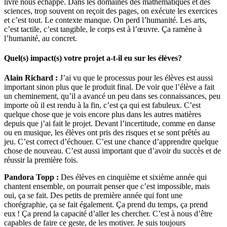
livre nous échappe. Dans les domaines des mathématiques et des
sciences, trop souvent on reçoit des pages, on exécute les exercices
et c’est tout. Le contexte manque. On perd l’humanité. Les arts,
c’est tactile, c’est tangible, le corps est à l’œuvre. Ça ramène à
l’humanité, au concret.
Quel(s) impact(s) votre projet a-t-il eu sur les élèves?
Alain Richard :
J’ai vu que le processus pour les élèves est aussi
important sinon plus que le produit final. De voir que l’élève a fait
un cheminement, qu’il a avancé un peu dans ses connaissances, peu
importe où il est rendu à la fin, c’est ça qui est fabuleux. C’est
quelque chose que je vois encore plus dans les autres matières
depuis que j’ai fait le projet. Devant l’incertitude, comme en danse
ou en musique, les élèves ont pris des risques et se sont prêtés au
jeu. C’est correct d’échouer. C’est une chance d’apprendre quelque
chose de nouveau. C’est aussi important que d’avoir du succès et de
réussir la première fois.
Pandora Topp :
Des élèves en cinquième et sixième année qui
chantent ensemble, on pourrait penser que c’est impossible, mais
oui, ça se fait. Des petits de première année qui font une
chorégraphie, ça se fait également. Ça prend du temps, ça prend
eux ! Ça prend la capacité d’aller les chercher. C’est à nous d’être
capables de faire ce geste, de les motiver. Je suis toujours