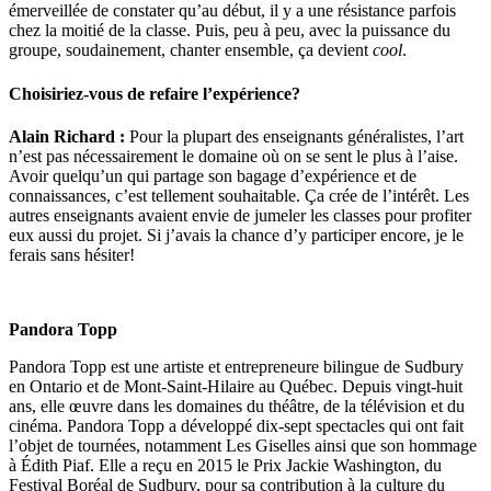
émerveillée de constater qu’au début, il y a une résistance parfois
chez la moitié de la classe. Puis, peu à peu, avec la puissance du
groupe, soudainement, chanter ensemble, ça devient
cool
.
Choisiriez-vous de refaire l’expérience?
Alain Richard :
Pour la plupart des enseignants généralistes, l’art
n’est pas nécessairement le domaine où on se sent le plus à l’aise.
Avoir quelqu’un qui partage son bagage d’expérience et de
connaissances, c’est tellement souhaitable. Ça crée de l’intérêt. Les
autres enseignants avaient envie de jumeler les classes pour profiter
eux aussi du projet. Si j’avais la chance d’y participer encore, je le
ferais sans hésiter!
Pandora Topp
Pandora Topp est une artiste et entrepreneure bilingue de Sudbury
en Ontario et de Mont-Saint-Hilaire au Québec. Depuis vingt-huit
ans, elle œuvre dans les domaines du théâtre, de la télévision et du
cinéma. Pandora Topp a développé dix-sept spectacles qui ont fait
l’objet de tournées, notamment Les Giselles ainsi que son hommage
à Édith Piaf. Elle a reçu en 2015 le Prix Jackie Washington, du
Festival Boréal de Sudbury, pour sa contribution à la culture du