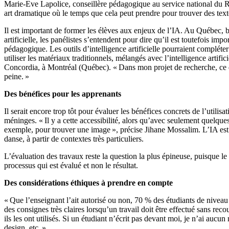
Marie-Eve Lapolice, conseillère pédagogique au service national du R
art dramatique où le temps que cela peut prendre pour trouver des text
Il est important de former les élèves aux enjeux de l’IA. Au Québec, 
artificielle, les panélistes s’entendent pour dire qu’il est toutefois imp
pédagogique. Les outils d’intelligence artificielle pourraient compléter
utiliser les matériaux traditionnels, mélangés avec l’intelligence artifi
Concordia, à Montréal (Québec). « Dans mon projet de recherche, ce qui
peine. »
Des bénéfices pour les apprenants
Il serait encore trop tôt pour évaluer les bénéfices concrets de l’utili
méninges. « Il y a cette accessibilité, alors qu’avec seulement quelque
exemple, pour trouver une image », précise Jihane Mossalim. L’IA est 
danse, à partir de contextes très particuliers.
L’évaluation des travaux reste la question la plus épineuse, puisque le r
processus qui est évalué et non le résultat.
Des considérations éthiques à prendre en compte
« Que l’enseignant l’ait autorisé ou non, 70 % des étudiants de niveau un
des consignes très claires lorsqu’un travail doit être effectué sans recou
ils les ont utilisés. Si un étudiant n’écrit pas devant moi, je n’ai aucu
design, etc. »