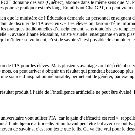
ÉCIT domaine des arts (Québec), abonde dans le même sens que M. Pasqu
es pour se pratiquer est très long. En utilisant ChatGPT, on peut vraim
bien que le ministère de l’Éducation demande au personnel enseignant de
ortant de discuter de l’IA avec eux. « Les élèves ont besoin d’être informé
 les pratiques traditionnelles d’enseignement, sans toutefois les remplace
cielle », avance Jihane Mossalim, artiste visuelle, enseignante en arts pla
 m’intéresse vraiment, c’est de savoir s’il est possible de combiner les
sation de l’IA pour les élèves. Mais plusieurs avantages ont déjà été obser
s mots, on peut arriver à obtenir un résultat qui prendrait beaucoup plus
une source d’inspiration inépuisable, permettant de générer, par exempl
ésultat produit à l’aide de l’intelligence artificielle ne peut être évalué.
iversitaire vont utiliser l’IA, car le gain d’efficacité est réel », rappell
rs à l’intelligence artificielle. Si un travail peut être fait avec ces outi
n moyen de savoir si c’est son texte que je lis. Ça va être vrai pour le de