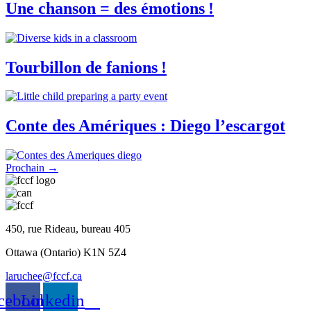
Une chanson = des émotions !
Tourbillon de fanions !
Conte des Amériques : Diego l’escargot
Prochain
→
450, rue Rideau, bureau 405
Ottawa (Ontario) K1N 5Z4
laruchee@fccf.ca
cebook
Linkedin