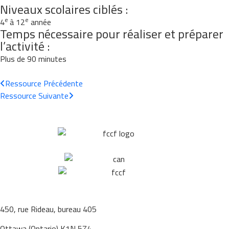
Niveaux scolaires ciblés :
e
e
4
à 12
année
Temps nécessaire pour réaliser et préparer
l’activité :
Plus de 90 minutes
Ressource
Précédente
Ressource
Suivante
450, rue Rideau, bureau 405
Ottawa (Ontario) K1N 5Z4