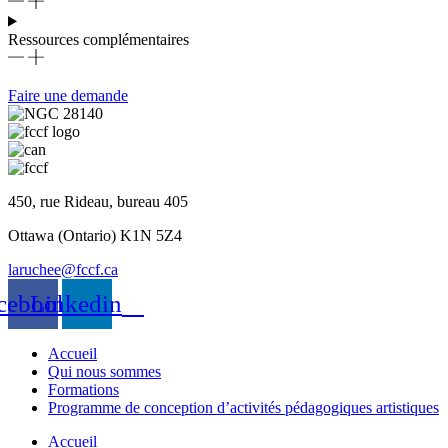
Ressources complémentaires
Faire une demande
450, rue Rideau, bureau 405
Ottawa (Ontario) K1N 5Z4
laruchee@fccf.ca
cebook
Linkedin
Accueil
Qui nous sommes
Formations
Programme de conception d’activités pédagogiques artistiques
Accueil