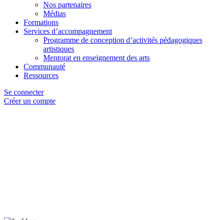
Nos partenaires
Médias
Formations
Services d’accompagnement
Programme de conception d’activités pédagogiques
artistiques
Mentorat en enseignement des arts
Communauté
Ressources
Se connecter
Créer un compte
Épisode 4 - Enseigner, c’est de l’art avec
Jennifer Wyatt
00:00