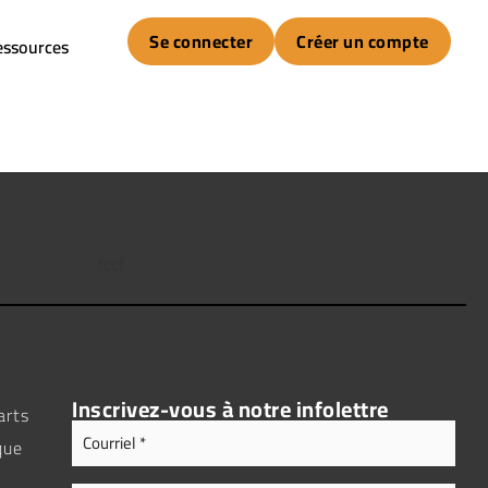
Se connecter
Créer un compte
essources
Inscrivez-vous à notre infolettre
arts
Adresse
Courriel
que
(Nécessaire)