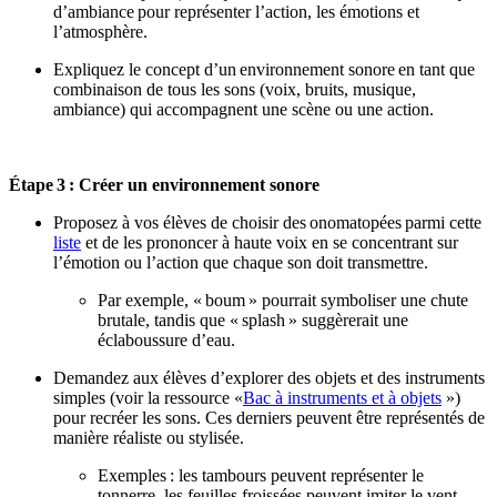
d’ambiance
pour représenter l’action, les émotions et
l’atmosphère.
Expliquez le concept d’un
environnement sonore
en tant que
combinaison de tous les sons (voix, bruits, musique,
ambiance) qui accompagnent une scène ou une action.
Étape
3 : Créer un environnement sonore
Proposez à vos élèves de choisir des
onomatopées
parmi cette
liste
et de les prononcer à haute voix en se concentrant sur
l’émotion ou l’action que chaque son doit transmettre.
Par exemple, «
boum
» pourrait symboliser une chute
brutale, tandis que «
splash
» suggèrerait une
éclaboussure d’eau.
Demandez aux élèves d’explorer des objets et des instruments
simples (voir la ressource «
Bac à instruments et à objets
»
)
pour recréer les sons. Ces derniers peuvent être représentés de
manière réaliste ou stylisée.
Exemples : les tambours peuvent représenter le
tonnerre, les feuilles froissées peuvent imiter le vent,