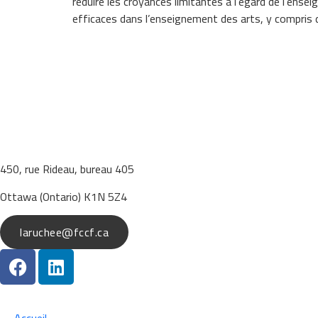
réduire les croyances limitantes à l’égard de l’en
efficaces dans l’enseignement des arts, y compris d
450, rue Rideau, bureau 405
Ottawa (Ontario) K1N 5Z4
laruchee@fccf.ca