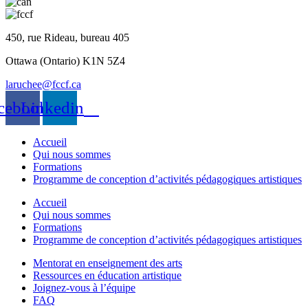
450, rue Rideau, bureau 405
Ottawa (Ontario) K1N 5Z4
laruchee@fccf.ca
cebook
Linkedin
Accueil
Qui nous sommes
Formations
Programme de conception d’activités pédagogiques artistiques
Accueil
Qui nous sommes
Formations
Programme de conception d’activités pédagogiques artistiques
Mentorat en enseignement des arts
Ressources en éducation artistique
Joignez-vous à l’équipe
FAQ