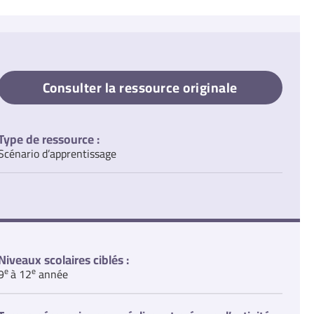
Consulter la ressource originale
Type de ressource :
Scénario d’apprentissage
Niveaux scolaires ciblés :
e
e
9
à 12
année