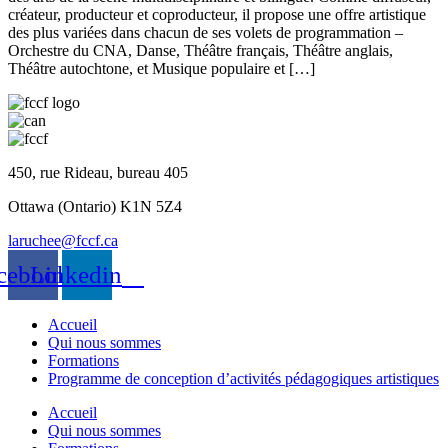
créateur, producteur et coproducteur, il propose une offre artistique
des plus variées dans chacun de ses volets de programmation –
Orchestre du CNA, Danse, Théâtre français, Théâtre anglais,
Théâtre autochtone, et Musique populaire et […]
450, rue Rideau, bureau 405
Ottawa (Ontario) K1N 5Z4
laruchee@fccf.ca
cebook
Linkedin
Accueil
Qui nous sommes
Formations
Programme de conception d’activités pédagogiques artistiques
Accueil
Qui nous sommes