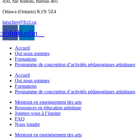
450, rue Rideau, bureau 405
Ottawa (Ontario) K1N 5Z4
laruchee@fccf.ca
cebook
Linkedin
Accueil
Qui nous sommes
Formations
Programme de conception d’activités pédagogiques artistiques
Accueil
Qui nous sommes
Formations
Programme de conception d’activités pédagogiques artistiques
Mentorat en enseignement des arts
Ressources en éducation artistique
Joignez-vous à l’équipe
FAQ
Nous joindre
Mentorat en enseignement des arts