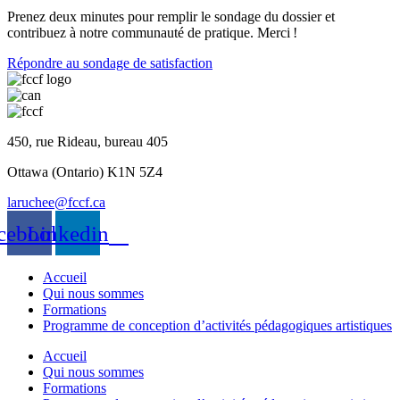
Prenez
deux
minutes pour remplir le sondage du dossier et
contribue
z
à notre communauté de pratique. Merci
!
Répondre au sondage de satisfaction
450, rue Rideau, bureau 405
Ottawa (Ontario) K1N 5Z4
laruchee@fccf.ca
cebook
Linkedin
Accueil
Qui nous sommes
Formations
Programme de conception d’activités pédagogiques artistiques
Accueil
Qui nous sommes
Formations