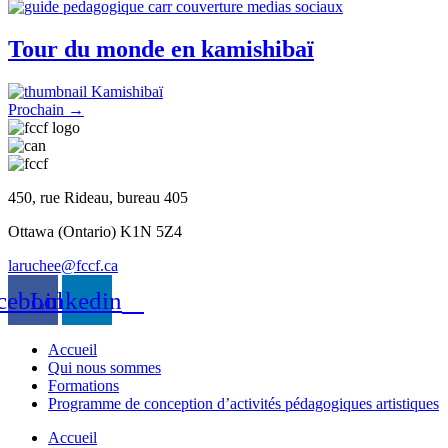
Tour du monde en kamishibaï
Prochain
→
450, rue Rideau, bureau 405
Ottawa (Ontario) K1N 5Z4
laruchee@fccf.ca
cebook
Linkedin
Accueil
Qui nous sommes
Formations
Programme de conception d’activités pédagogiques artistiques
Accueil